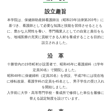
設立趣旨
本学院は、保健師助産師看護師法（昭和23年法律第203号）に
基づき、看護師として必要な知識と技能を習得させるととも
に、豊かな人間性を養い、専門職業人としての自覚と責任をも
ち、地域医療の充実に貢献できる人材を養成することを目的に
設立されました。
沿 革
十勝管内の19市町村が設置者で、昭和45年に看護婦科（1学年
定員30名）で開院しました。
昭和48年に保健婦科（定員20名）を併設、平成7年には現在地
に移転改築、看護学科の定員を45名とし、男子学生の受け入れ
を開始しました。
入学前に大学・高等専門学校・養成所で修得した単位を履修に
替える認定制度を設けています。