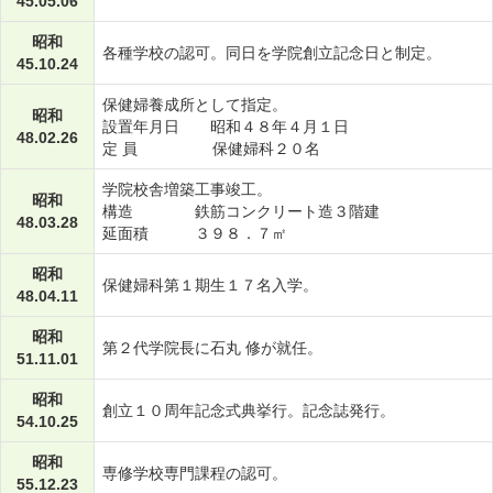
45.05.06
昭和
各種学校の認可。同日を学院創立記念日と制定。
45.10.24
保健婦養成所として指定。
昭和
設置年月日 昭和４８年４月１日
48.02.26
定 員 保健婦科２０名
学院校舎増築工事竣工。
昭和
構造 鉄筋コンクリート造３階建
48.03.28
延面積 ３９８．７㎡
昭和
保健婦科第１期生１７名入学。
48.04.11
昭和
第２代学院長に石丸 修が就任。
51.11.01
昭和
創立１０周年記念式典挙行。記念誌発行。
54.10.25
昭和
専修学校専門課程の認可。
55.12.23