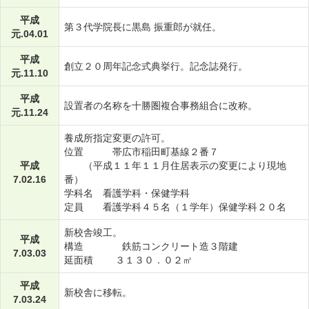
平成
第３代学院長に黒島 振重郎が就任。
元.04.01
平成
創立２０周年記念式典挙行。記念誌発行。
元.11.10
平成
設置者の名称を十勝圏複合事務組合に改称。
元.11.24
養成所指定変更の許可。
位置 帯広市稲田町基線２番７
平成
（平成１１年１１月住居表示の変更により現地
7.02.16
番）
学科名 看護学科・保健学科
定員 看護学科４５名（１学年）保健学科２０名
新校舎竣工。
平成
構造 鉄筋コンクリート造３階建
7.03.03
延面積 ３１３０．０２㎡
平成
新校舎に移転。
7.03.24