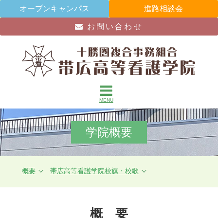
オープンキャンパス
進路相談会
お問い合わせ
MENU
学院概要
概要
帯広高等看護学院校旗・校歌
概 要