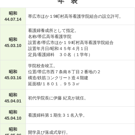
年 表
昭和
帯広市ほか１9町村高等看護学院組合の設立許可。
44.07.14
看護婦養成所として指定。
名称/帯広高等看護学院
昭和
設置者/帯広市ほか１９町村高等看護学院組合
45.03.10
設置年月日/昭和４５年４月１日
定員/看護婦科 ３０名（１学年）
学院校舎竣工。
昭和
位置/帯広市西７条南８丁目２番地の２
45.03.16
構造/鉄筋コンクリート造４階建
延面積/１８０１．９５３㎡
昭和
初代学院長に伊藤 紀克が就任。
45.04.01
昭和
看護婦科第１期生３１名入学。
45.04.10
昭和
開学及び落成式挙行。